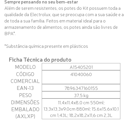
Sempre pensando no seu bem-estar
Além de serem resistentes, os potes do Kit possuem toda a
qualidade da Electrolux, que se preocupa com a sua saúde e a
de toda a sua família. Feitos em material ideal para o
armazenamento de alimentos, os potes ainda são livres de
BPA*.
*Substância química presente em plásticos
Ficha Técnica do produto
MODELO
A15405201
CÓDIGO
41040060
COMERCIAL
EAN-13
7896347160155
PESO
37,5 kg
DIMENSÕES
11,4x11,4x8,0 cm 550ml;
EMBALADO
13,3x13,3x9,0cm 880ml; 15,6x15,6x10,1
cm 1,43L; 18,2x18,2x11,6 cm 2,3L
(AXLXP)